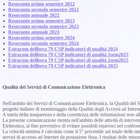
Resoconto primo semestre 2022
Resoconto secondo semestre 2022
Resoconto annuale 2022
Resoconto primo semestre 2023
Resoconto secondo semestre 2023
Resoconto annuale 2023
Resoconto primo semestre 2024
Resoconto secondo semestre 2024
Estracom delibera 79 CSP indicatori di qualità 2024
Estracom delibera 79 CSP indicatori di qualità 1sem2025
Estracom delibera 79 CSP indicatori di qualità 2sem2025
Estracom delibera 79 CSP indicatori di qualità 2025
Qualità dei Servizi di Comunicazione Elettronica
Nell'ambito dei Servizi di Comunicazione Elettronica, la Qualità del S
progetto italiano di monitoraggio della Qualità degli Accessi ad Interne
A tutela della trasparenza e della correttezza delle informazioni rese al
La presente comunicazione rientra nell'ambito delle attività di interve
Elettronica, al fine preventivo di evitare possibili equivoci nel confront
La velocità minima è calcolata come il 5° percentile sul totale delle 
servizi di accesso ad Internet da postazione fissa. I risultati delle mis