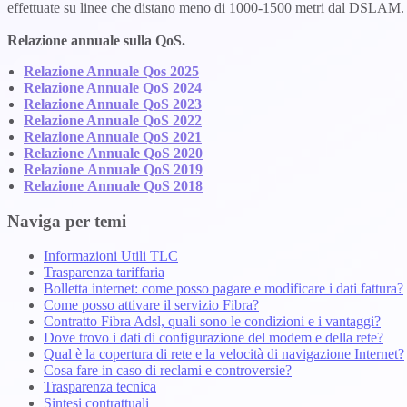
effettuate su linee che distano meno di 1000-1500 metri dal DSLAM.
Relazione annuale sulla QoS.
Relazione Annuale Qos 2025
Relazione Annuale QoS 2024
Relazione Annuale QoS 2023
Relazione Annuale QoS 2022
Relazione Annuale QoS 2021
Relazione Annuale QoS 2020
Relazione Annuale QoS 2019
Relazione Annuale QoS 2018
Naviga per temi
Informazioni Utili TLC
Trasparenza tariffaria
Bolletta internet: come posso pagare e modificare i dati fattura?
Come posso attivare il servizio Fibra?
Contratto Fibra Adsl, quali sono le condizioni e i vantaggi?
Dove trovo i dati di configurazione del modem e della rete?
Qual è la copertura di rete e la velocità di navigazione Internet?
Cosa fare in caso di reclami e controversie?
Trasparenza tecnica
Sintesi contrattuali