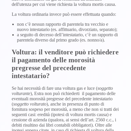
dell'utenza per cui viene richiesta la voltura mortis causa.
La voltura ordinaria invece può essere effettuata quando:
non c’è nessun rapporto di parentela tra vecchio e
nuovo intestatario (es. affittuario, divorziato, separato);
a seguito di decesso dell’intestatario, c’è un rapporto di
parentela diverso dal primo grado (es. nonno/a).
Voltura: il venditore può richiedere
il pagamento delle morosità
pregresse del precedente
intestatario?
Se hai necessità di fare una voltura gas e luce (
soggetto
volturante
), Estra non può richiederti il pagamento delle
eventuali morosità pregresse del precedente intestatario
(
soggetto volturato
), anche in presenza di punto di
fornitura sospeso per morosità, a meno che non si tratti dei
seguenti casi: eredità (ipotesi di voltura mortis causa) e
cessione di azienda (qualora, ai sensi dell’art. 2560 c.c., i
debiti risultino dai libri contabili obbligatori). Oltre alle
ipotesi appena citate, in caso di richiesta di voltura della