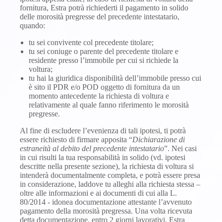
fornitura, Estra potrà richiederti il pagamento in solido
delle morosità pregresse del precedente intestatario,
quando:
tu sei convivente col precedente titolare;
tu sei coniuge o parente del precedente titolare e
residente presso l’immobile per cui si richiede la
voltura;
tu hai la giuridica disponibilità dell’immobile presso cui
è sito il PDR e/o POD oggetto di fornitura da un
momento antecedente la richiesta di voltura e
relativamente al quale fanno riferimento le morosità
pregresse.
Al fine di escludere l’evenienza di tali ipotesi, ti potrà
essere richiesto di firmare apposita “
Dichiarazione di
estraneità al debito del precedente intestatario
”. Nei casi
in cui risulti la tua responsabilità in solido (vd. ipotesi
descritte nella presente sezione), la richiesta di voltura si
intenderà documentalmente completa, e potrà essere presa
in considerazione, laddove tu alleghi alla richiesta stessa –
oltre alle informazioni e ai documenti di cui alla L.
80/2014 - idonea documentazione attestante l’avvenuto
pagamento della morosità pregressa. Una volta ricevuta
detta documentazione, entro 2 giorni lavorativi, Estra