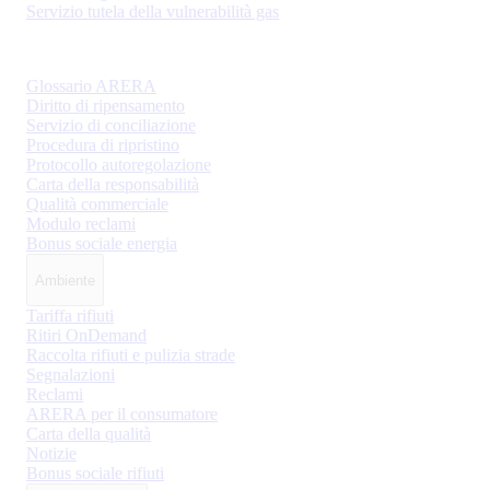
Servizio tutela della vulnerabilità gas
Glossario ARERA
Diritto di ripensamento
Servizio di conciliazione
Procedura di ripristino
Protocollo autoregolazione
Carta della responsabilità
Qualità commerciale
Modulo reclami
Bonus sociale energia
Ambiente
Tariffa rifiuti
Ritiri OnDemand
Raccolta rifiuti e pulizia strade
Segnalazioni
Reclami
ARERA per il consumatore
Carta della qualità
Notizie
Bonus sociale rifiuti