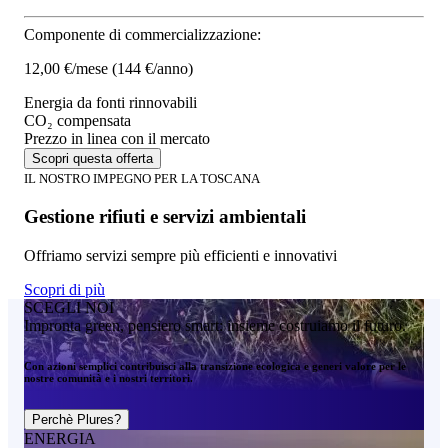
Componente di commercializzazione:
12,00 €/mese
(144 €/anno)
Energia da fonti rinnovabili
CO₂ compensata
Prezzo in linea con il mercato
Scopri questa offerta
IL NOSTRO IMPEGNO PER LA TOSCANA
Gestione rifiuti e servizi ambientali
Offriamo servizi sempre più efficienti e innovativi
Scopri di più
SCEGLI NOI
Impronta green, pensiero smart: insieme costruiamo il futuro.
Con azioni semplici contribuisci alla transizione ecologica e generi valore per le
nostre comunità e i nostri territori.
Perchè Plures?
ENERGIA