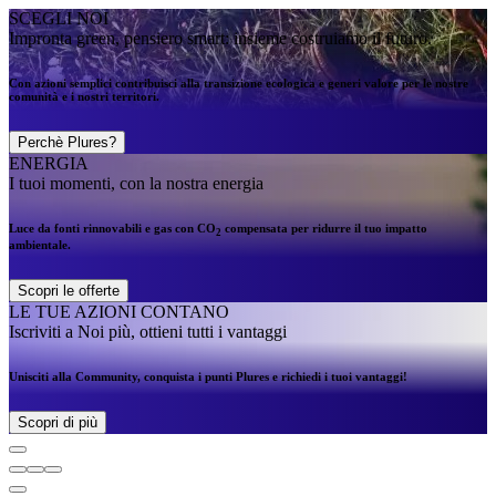
SCEGLI NOI
Impronta green, pensiero smart: insieme costruiamo il futuro.
Con azioni semplici contribuisci alla transizione ecologica e generi valore per le nostre
comunità e i nostri territori.
Perchè Plures?
ENERGIA
I tuoi momenti, con la nostra energia
Luce da fonti rinnovabili e gas con CO
compensata per ridurre il tuo impatto
2
ambientale.
Scopri le offerte
LE TUE AZIONI CONTANO
Iscriviti a Noi più, ottieni tutti i vantaggi
Unisciti alla Community, conquista i punti Plures e richiedi i tuoi vantaggi!
Scopri di più