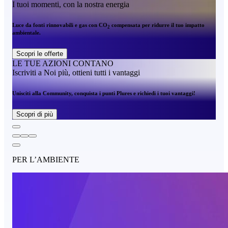
I tuoi momenti, con la nostra energia
Luce da fonti rinnovabili e gas con CO
compensata per ridurre il tuo impatto
2
ambientale.
Scopri le offerte
LE TUE AZIONI CONTANO
Iscriviti a Noi più, ottieni tutti i vantaggi
Unisciti alla Community, conquista i punti Plures e richiedi i tuoi vantaggi!
Scopri di più
PER L’AMBIENTE