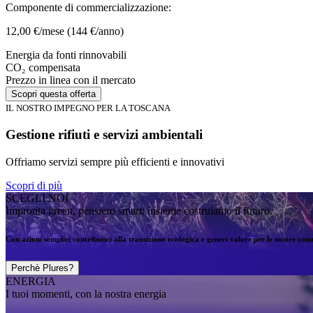
Componente di commercializzazione:
12,00 €/mese
(144 €/anno)
Energia da fonti rinnovabili
CO₂ compensata
Prezzo in linea con il mercato
Scopri questa offerta
IL NOSTRO IMPEGNO PER LA TOSCANA
Gestione rifiuti e servizi ambientali
Offriamo servizi sempre più efficienti e innovativi
Scopri di più
SCEGLI NOI
Impronta green, pensiero smart: insieme costruiamo il futuro.
Con azioni semplici contribuisci alla transizione ecologica e generi valore per le nostre comun
Perchè Plures?
ENERGIA
I tuoi momenti, con la nostra energia