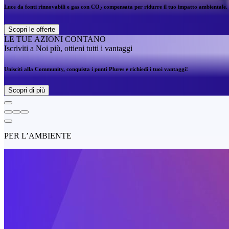
Luce da fonti rinnovabili e gas con CO
compensata per ridurre il tuo impatto ambientale.
2
Scopri le offerte
LE TUE AZIONI CONTANO
Iscriviti a Noi più, ottieni tutti i vantaggi
Unisciti alla Community, conquista i punti Plures e richiedi i tuoi vantaggi!
Scopri di più
PER L’AMBIENTE