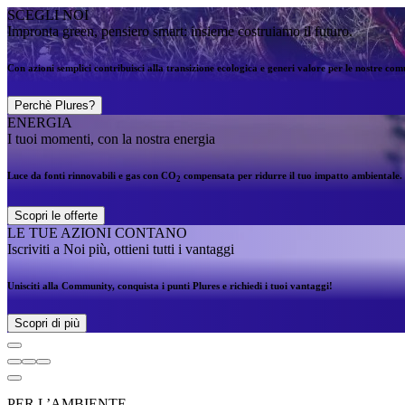
SCEGLI NOI
Impronta green, pensiero smart: insieme costruiamo il futuro.
Con azioni semplici contribuisci alla transizione ecologica e generi valore per le nostre comun
Perchè Plures?
ENERGIA
I tuoi momenti, con la nostra energia
Luce da fonti rinnovabili e gas con CO
compensata per ridurre il tuo impatto ambientale.
2
Scopri le offerte
LE TUE AZIONI CONTANO
Iscriviti a Noi più, ottieni tutti i vantaggi
Unisciti alla Community, conquista i punti Plures e richiedi i tuoi vantaggi!
Scopri di più
PER L’AMBIENTE