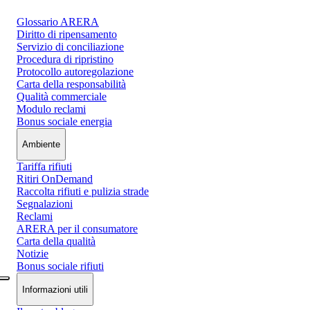
Glossario ARERA
Diritto di ripensamento
Servizio di conciliazione
Procedura di ripristino
Protocollo autoregolazione
Carta della responsabilità
Qualità commerciale
Modulo reclami
Bonus sociale energia
Ambiente
Tariffa rifiuti
Ritiri OnDemand
Raccolta rifiuti e pulizia strade
Segnalazioni
Reclami
ARERA per il consumatore
Carta della qualità
Notizie
Bonus sociale rifiuti
Informazioni utili