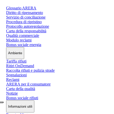
Glossario ARERA
Diritto di ripensamento
Servizio di conciliazione
Procedura di ripristino
Protocollo autoregolazione
Carta della responsabilità
Qualità commerciale
Modulo reclami
Bonus sociale energia
Ambiente
Tariffa rifiuti
Ritiri OnDemand
Raccolta rifiuti e pulizia strade
Segnalazioni
Reclami
ARERA per il consumatore
Carta della qualità
Notizie
Bonus sociale rifiuti
Informazioni utili