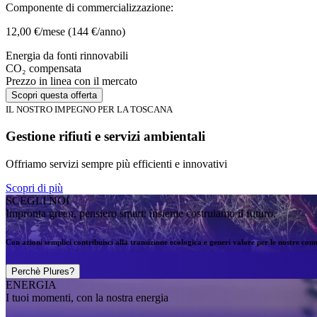
Componente di commercializzazione:
12,00 €/mese
(144 €/anno)
Energia da fonti rinnovabili
CO₂ compensata
Prezzo in linea con il mercato
Scopri questa offerta
IL NOSTRO IMPEGNO PER LA TOSCANA
Gestione rifiuti e servizi ambientali
Offriamo servizi sempre più efficienti e innovativi
Scopri di più
SCEGLI NOI
Impronta green, pensiero smart: insieme costruiamo il futuro.
Con azioni semplici contribuisci alla transizione ecologica e generi valore per le nostre comun
Perchè Plures?
ENERGIA
I tuoi momenti, con la nostra energia