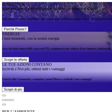
SCEGLI NOI
Impronta green, pensiero smart: insieme costruiamo il futuro.
Con azioni semplici contribuisci alla transizione ecologica e generi valore per le nostre comun
Perchè Plures?
ENERGIA
I tuoi momenti, con la nostra energia
Luce da fonti rinnovabili e gas con CO
compensata per ridurre il tuo impatto ambientale.
2
Scopri le offerte
LE TUE AZIONI CONTANO
Iscriviti a Noi più, ottieni tutti i vantaggi
Unisciti alla Community, conquista i punti Plures e richiedi i tuoi vantaggi!
Scopri di più
PER L’AMBIENTE