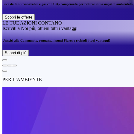
Luce da fonti rinnovabili e gas con CO
compensata per ridurre il tuo impatto ambientale.
2
Scopri le offerte
LE TUE AZIONI CONTANO
Iscriviti a Noi più, ottieni tutti i vantaggi
Unisciti alla Community, conquista i punti Plures e richiedi i tuoi vantaggi!
Scopri di più
PER L’AMBIENTE