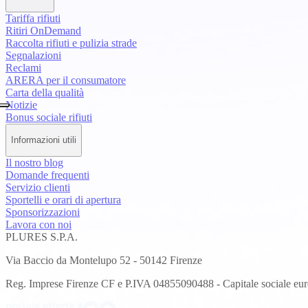
Tariffa rifiuti
Ritiri OnDemand
Raccolta rifiuti e pulizia strade
Segnalazioni
Reclami
ARERA per il consumatore
Carta della qualità
Notizie
Bonus sociale rifiuti
Informazioni utili
Il nostro blog
Domande frequenti
Servizio clienti
Sportelli e orari di apertura
Sponsorizzazioni
Lavora con noi
PLURES S.P.A.
Via Baccio da Montelupo 52 - 50142 Firenze
Reg. Imprese Firenze CF e P.IVA 04855090488 - Capitale sociale eur