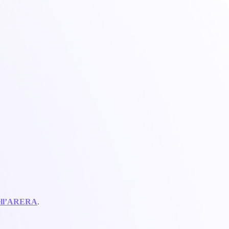
 dell’ARERA
.