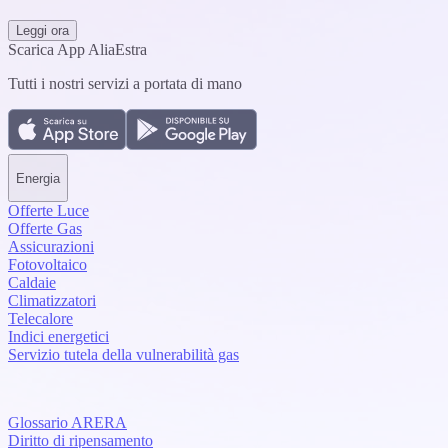
Leggi ora
Scarica App AliaEstra
Tutti i nostri servizi a portata di mano
Energia
Offerte Luce
Offerte Gas
Assicurazioni
Fotovoltaico
Caldaie
Climatizzatori
Telecalore
Indici energetici
Servizio tutela della vulnerabilità gas
Glossario ARERA
Diritto di ripensamento