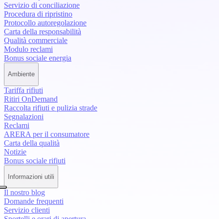
Servizio di conciliazione
Procedura di ripristino
Protocollo autoregolazione
Carta della responsabilità
Qualità commerciale
Modulo reclami
Bonus sociale energia
Ambiente
Tariffa rifiuti
Ritiri OnDemand
Raccolta rifiuti e pulizia strade
Segnalazioni
Reclami
ARERA per il consumatore
Carta della qualità
Notizie
Bonus sociale rifiuti
Informazioni utili
Il nostro blog
Domande frequenti
Servizio clienti
Sportelli e orari di apertura