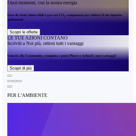
I tuoi momenti, con la nostra energia
Luce da fonti rinnovabili e gas con CO
compensata per ridurre il tuo impatto
2
ambientale.
Scopri le offerte
LE TUE AZIONI CONTANO
Iscriviti a Noi più, ottieni tutti i vantaggi
Unisciti alla Community, conquista i punti Plures e richiedi i tuoi vantaggi!
Scopri di più
PER L’AMBIENTE