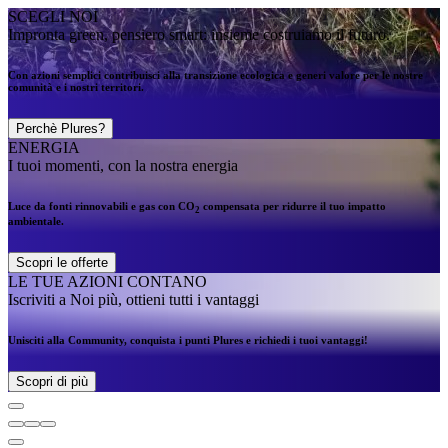
SCEGLI NOI
Impronta green, pensiero smart: insieme costruiamo il futuro.
Con azioni semplici contribuisci alla transizione ecologica e generi valore per le nostre
comunità e i nostri territori.
Perchè Plures?
ENERGIA
I tuoi momenti, con la nostra energia
Luce da fonti rinnovabili e gas con CO
compensata per ridurre il tuo impatto
2
ambientale.
Scopri le offerte
LE TUE AZIONI CONTANO
Iscriviti a Noi più, ottieni tutti i vantaggi
Unisciti alla Community, conquista i punti Plures e richiedi i tuoi vantaggi!
Scopri di più