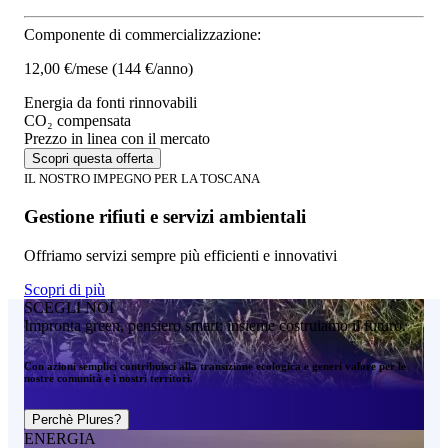
Componente di commercializzazione:
12,00 €/mese
(144 €/anno)
Energia da fonti rinnovabili
CO₂ compensata
Prezzo in linea con il mercato
Scopri questa offerta
IL NOSTRO IMPEGNO PER LA TOSCANA
Gestione rifiuti e servizi ambientali
Offriamo servizi sempre più efficienti e innovativi
Scopri di più
SCEGLI NOI
Impronta green, pensiero smart: insieme costruiamo il futuro.
Con azioni semplici contribuisci alla transizione ecologica e generi valore per le
nostre comunità e i nostri territori.
Perchè Plures?
ENERGIA